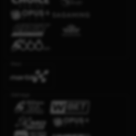
Race
Olahraga