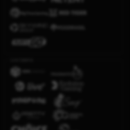
Live Casino