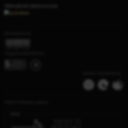
TERHUBUNG DENGAN KAMI
Bersertifikasi Dari
Tanggung Jawab Bermain
Browser Yang Didukung
Platform Penyedia Layanan
Slots