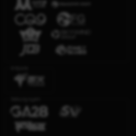
E-Sports
Sabung Ayam