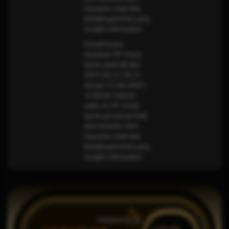
memohon maaf atas
ketidaknyamanan yang
mungkin ditimbulkan.
Pemeliharaan
Terjadwal: PP Virtual
Sports pada 06-Des-
2024 dari 21.36.12
sampai 31-Des-2025
12.00.00. Selama
waktu ini, PP Virtual
Sports permainan tidak
akan tersedia. Kami
memohon maaf atas
ketidaknyamanan yang
mungkin ditimbulkan.